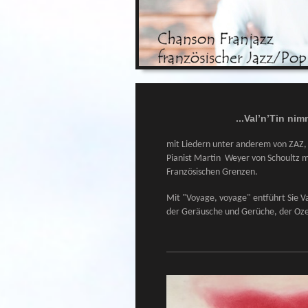
...Val’n’Tin
nimm
mit Liedern unter anderem von ZAZ, 
Pianist Martin Weyer von Schoultz m
Französischen Grenzen.
Mit "Voyage, voyage" entführt Sie Val
der Geräusche und Gerüche
, der Oz